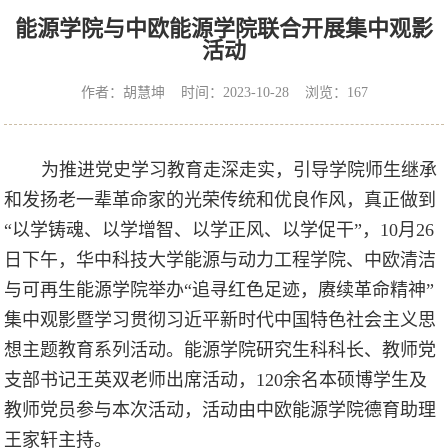
能源学院与中欧能源学院联合开展集中观影
活动
作者：胡慧坤 时间：2023-10-28 浏览：
167
为
推进党史学习
教育走深走实，引导学院师生继承
和发扬老一辈革命家的光荣传统和优良作风，真正做到
“
以学铸魂、以学增智、以学正风、以学促干
”
，
10
月
26
日下午，
华中科技大学能源与动力工程学院、中欧清洁
与可再生能源学院举办
“
追寻红色足迹，赓续革命精神
”
集中观影暨学习贯彻习近平新时代中国特色社会主义思
想主题教育系列活动
。
能源学院研究生科科长、教师党
支部书记王英双老师出席活动，
120
余名本硕博学生及
教师党员参与本次活动，活动由中欧能源学院德育助理
王家轩主持。